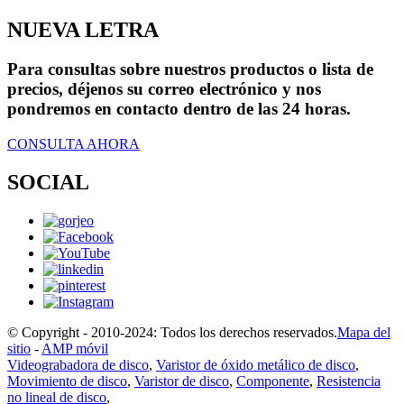
NUEVA LETRA
Para consultas sobre nuestros productos o lista de
precios, déjenos su correo electrónico y nos
pondremos en contacto dentro de las 24 horas.
CONSULTA AHORA
SOCIAL
© Copyright - 2010-2024: Todos los derechos reservados.
Mapa del
sitio
-
AMP móvil
Videograbadora de disco
,
Varistor de óxido metálico de disco
,
Movimiento de disco
,
Varistor de disco
,
Componente
,
Resistencia
no lineal de disco
,